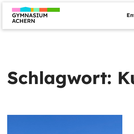
Zum
Inhalt
En
springen
Schlagwort:
K