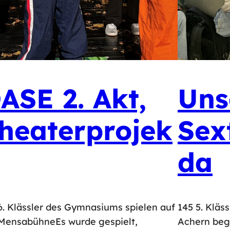
ASE 2. Akt,
Uns
heaterprojek
Sex
da
6. Klässler des Gymnasiums spielen auf
145 5. Kläs
MensabühneEs wurde gespielt,
Achern beg