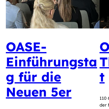
OASE-
O
Einführungsta
T
g für die
t
Neuen 5er
110 
der 