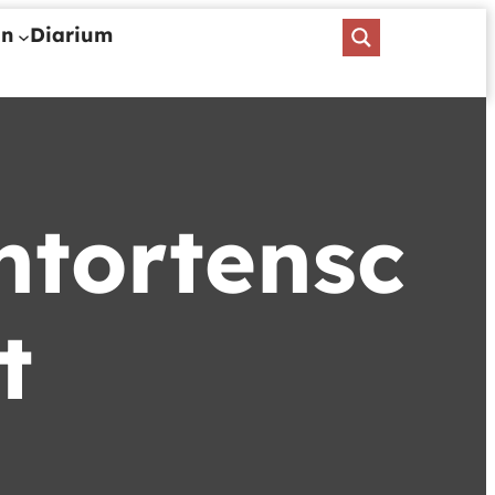
en
Diarium
htortensc
t