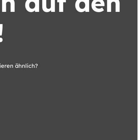
n auf den
!
ieren ähnlich?