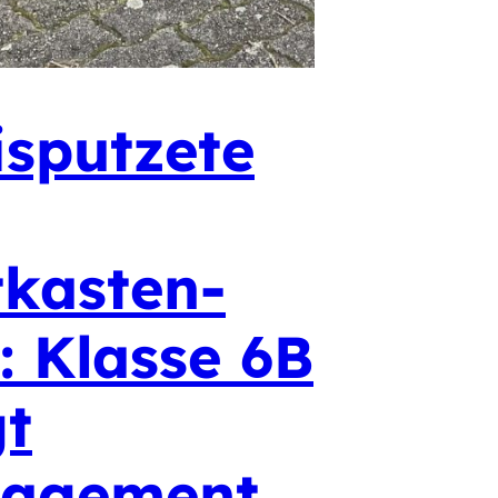
isputzete
tkasten-
: Klasse 6B
gt
agement