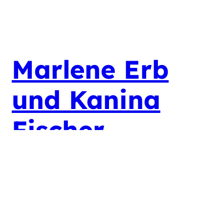
Marlene Erb
und Kanina
Fischer
berichten
über den Life