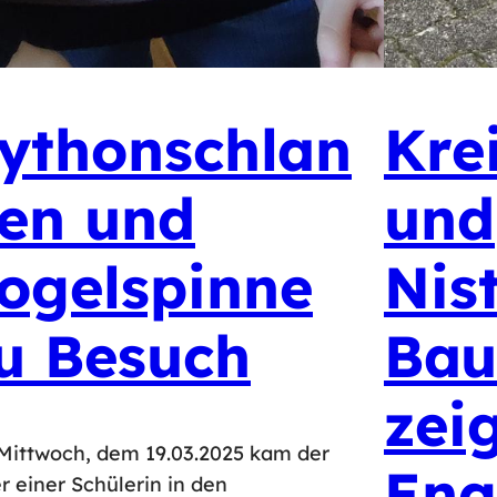
ythonschlan
Kre
en und
und
ogelspinne
Nis
u Besuch
Bau
zei
ittwoch, dem 19.03.2025 kam der
Eng
r einer Schülerin in den