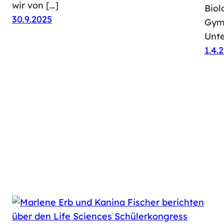
wir von […]
Biol
30.9.2025
Gymn
Unte
1.4.