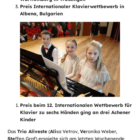
Preis Internationaler Klavierwettbewerb in
Albena, Bulgarien
Preis beim 12. Internationalen Wettbewerb für
Klavier zu sechs Händen ging an drei Achener
Kinder
Das
Trio Aliveste
(
Ali
sa Vetrov,
Ve
ronika Weber,
Ste
ffen Graf) erspielte sich am letzten Wochenende