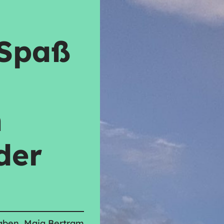
 Spaß
h
der
aben, Maja Bertram