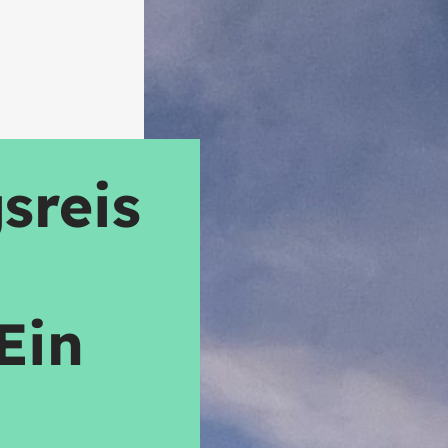
sreis
Ein