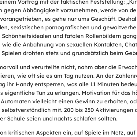
einem Vortrag mit der faktischen Feststellung: „Ki
n gegen Abhängigkeit vorzunehmen, werde von de
angetrieben, es gehe nur ums Geschäft. Deshalb 
den, sexistischen pornografischen und gewaltverhe
 Schönheitsidealen und fatalen Rollenbildern gang 
n wie die Anbahnung von sexuellen Kontakten, Cha
 Spielen drohten stets und grundsätzlich beim Ge
rvoll und verurteilte nicht, nahm aber die Erwachse
ren, wie oft sie es am Tag nutzen. An der Zahlenr
g ihr Handy entsperren, was alle 11 Minuten bedeut
s eigentliche Tun zu erlangen. Motivation für das 
Automaten vielleicht einen Gewinn zu erhalten, ode
lbstverständlich mit. 200 bis 250 Aktivierungen 
der Schule seien und nachts schlafen sollten.
on kritischen Aspekten ein, auf Spiele im Netz, au