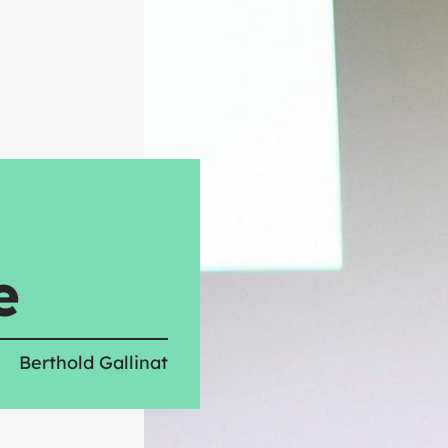
e
Berthold Gallinat