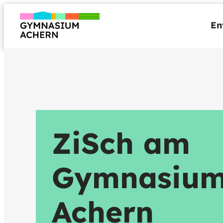
Zum
Inhalt
En
springen
ZiSch am
Gymnasiu
Achern