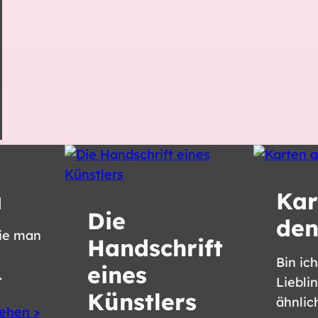
a
Kar
Die
den
ie man
Handschrift
Bin ic
eines
.
Liebli
Künstlers
ähnlic
ehen >