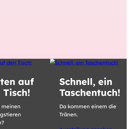
ten auf
Schnell, ein
 Tisch!
Taschentuch!
h meinen
Da kommen einem die
ngstieren
Tränen.
h?